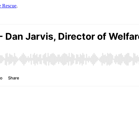
fe Rescue
.