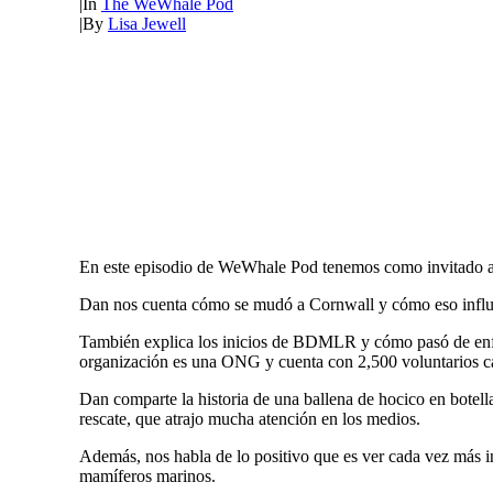
|
In
The WeWhale Pod
|
By
Lisa Jewell
En este episodio de WeWhale Pod tenemos como invitado a
Dan nos cuenta cómo se mudó a Cornwall y cómo eso influyó 
También explica los inicios de BDMLR y cómo pasó de enfoca
organización es una ONG y cuenta con 2,500 voluntarios c
Dan comparte la historia de una ballena de hocico en botel
rescate, que atrajo mucha atención en los medios.
Además, nos habla de lo positivo que es ver cada vez más in
mamíferos marinos.