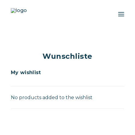
Über uns
Wunschliste
Erlebnisse
Wiki-Whale
My wishlist
Shop
Association
No products added to the wishlist
Conservation Programme
Deutsch
Login / Register