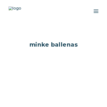
Acerca de nosotros
minke ballenas
Experiencias
Wiki-Whale
Shop
Asociación
Programas de Conservación
Español
Buenas noticias sobre las
Login / Register