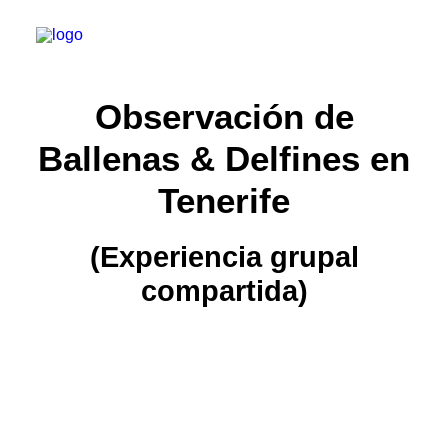
Observación de
About
Ballenas & Delfines en
Experiences
Tenerife
Wiki-Whale
(Experiencia grupal
Shop
compartida)
Association
Conservation Programmes
English
Login / Register