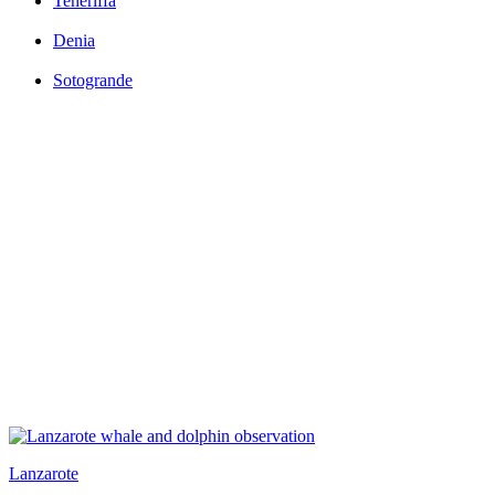
Teneriffa
Denia
Sotogrande
Lanzarote