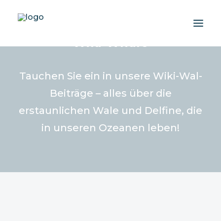
Wiki-Whale
Über uns
Tauchen Sie ein in unsere Wiki-Wal-
Erlebnisse
Beiträge – alles über die
Wiki-Whale
erstaunlichen Wale und Delfine, die
Shop
in unseren Ozeanen leben!
Association
Conservation Programme
Deutsch
Login / Register