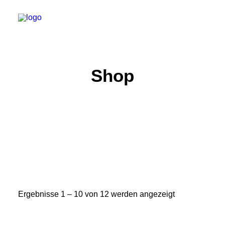
Shop
Über uns
Erlebnisse
Wiki-Whale
Shop
Association
Conservation Programme
Deutsch
Ergebnisse 1 – 10 von 12 werden angezeigt
Login / Register