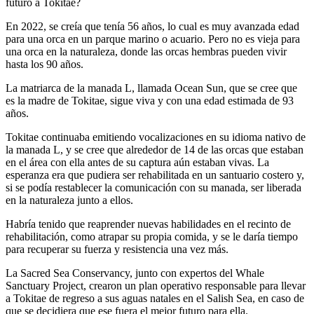
futuro a Tokitae?
En 2022, se creía que tenía 56 años, lo cual es muy avanzada edad
para una orca en un parque marino o acuario. Pero no es vieja para
una orca en la naturaleza, donde las orcas hembras pueden vivir
hasta los 90 años.
La matriarca de la manada L, llamada Ocean Sun, que se cree que
es la madre de Tokitae, sigue viva y con una edad estimada de 93
años.
Tokitae continuaba emitiendo vocalizaciones en su idioma nativo de
la manada L, y se cree que alrededor de 14 de las orcas que estaban
en el área con ella antes de su captura aún estaban vivas. La
esperanza era que pudiera ser rehabilitada en un santuario costero y,
si se podía restablecer la comunicación con su manada, ser liberada
en la naturaleza junto a ellos.
Habría tenido que reaprender nuevas habilidades en el recinto de
rehabilitación, como atrapar su propia comida, y se le daría tiempo
para recuperar su fuerza y resistencia una vez más.
La Sacred Sea Conservancy, junto con expertos del Whale
Sanctuary Project, crearon un plan operativo responsable para llevar
a Tokitae de regreso a sus aguas natales en el Salish Sea, en caso de
que se decidiera que ese fuera el mejor futuro para ella.