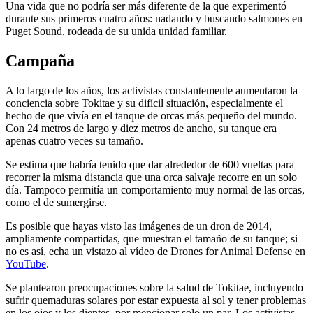
Una vida que no podría ser más diferente de la que experimentó
durante sus primeros cuatro años: nadando y buscando salmones en
Puget Sound, rodeada de su unida unidad familiar.
Campaña
A lo largo de los años, los activistas constantemente aumentaron la
conciencia sobre Tokitae y su difícil situación, especialmente el
hecho de que vivía en el tanque de orcas más pequeño del mundo.
Con 24 metros de largo y diez metros de ancho, su tanque era
apenas cuatro veces su tamaño.
Se estima que habría tenido que dar alrededor de 600 vueltas para
recorrer la misma distancia que una orca salvaje recorre en un solo
día. Tampoco permitía un comportamiento muy normal de las orcas,
como el de sumergirse.
Es posible que hayas visto las imágenes de un dron de 2014,
ampliamente compartidas, que muestran el tamaño de su tanque; si
no es así, echa un vistazo al vídeo de Drones for Animal Defense en
YouTube
.
Se plantearon preocupaciones sobre la salud de Tokitae, incluyendo
sufrir quemaduras solares por estar expuesta al sol y tener problemas
en los ojos y los dientes, por mencionar solo un par. Los activistas