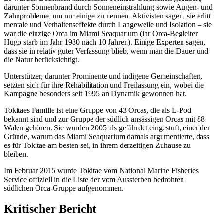
darunter Sonnenbrand durch Sonneneinstrahlung sowie Augen- und
Zahnprobleme, um nur einige zu nennen. Aktivisten sagen, sie erlitt
mentale und Verhaltenseffekte durch Langeweile und Isolation – sie
war die einzige Orca im Miami Seaquarium (ihr Orca-Begleiter
Hugo starb im Jahr 1980 nach 10 Jahren). Einige Experten sagen,
dass sie in relativ guter Verfassung blieb, wenn man die Dauer und
die Natur berücksichtigt.
Unterstützer, darunter Prominente und indigene Gemeinschaften,
setzten sich für ihre Rehabilitation und Freilassung ein, wobei die
Kampagne besonders seit 1995 an Dynamik gewonnen hat.
Tokitaes Familie ist eine Gruppe von 43 Orcas, die als L-Pod
bekannt sind und zur Gruppe der südlich ansässigen Orcas mit 88
Walen gehören. Sie wurden 2005 als gefährdet eingestuft, einer der
Gründe, warum das Miami Seaquarium damals argumentierte, dass
es für Tokitae am besten sei, in ihrem derzeitigen Zuhause zu
bleiben.
Im Februar 2015 wurde Tokitae vom National Marine Fisheries
Service offiziell in die Liste der vom Aussterben bedrohten
südlichen Orca-Gruppe aufgenommen.
Kritischer Bericht