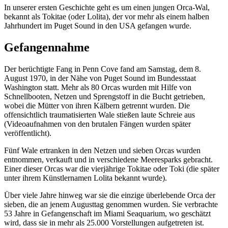
In unserer ersten Geschichte geht es um einen jungen Orca-Wal,
bekannt als Tokitae
(
oder Lolita
)
, der vor mehr als einem halben
Jahrhundert im Puget Sound in den USA gefangen wurde.
Gefangennahme
Der berüchtigte Fang in Penn Cove fand am Samstag, dem 8.
August 1970, in der Nähe von Puget Sound im Bundesstaat
Washington statt. Mehr als 80 Orcas wurden mit Hilfe von
Schnellbooten, Netzen und Sprengstoff in die Bucht getrieben,
wobei die Mütter von ihren Kälbern getrennt wurden. Die
offensichtlich traumatisierten Wale stießen laute Schreie aus
(Videoaufnahmen von den brutalen Fängen wurden später
veröffentlicht).
Fünf Wale ertranken in den Netzen und sieben Orcas wurden
entnommen, verkauft und in verschiedene Meeresparks gebracht.
Einer dieser Orcas war die vierjährige Tokitae oder Toki (die später
unter ihrem Künstlernamen Lolita bekannt wurde).
Über viele Jahre hinweg war sie die einzige überlebende Orca der
sieben, die an jenem Augusttag genommen wurden. Sie verbrachte
53 Jahre in Gefangenschaft im Miami Seaquarium, wo geschätzt
wird, dass sie in mehr als 25.000 Vorstellungen aufgetreten ist.