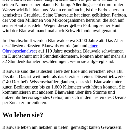
seinen Namen seiner blauen Färbung. Allerdings sieht er nur unter
Wasser wirklich blau aus. Wenn er auftaucht, ist die Farbe eher ein
gemischtes Graublau. Seine Unterseite hat einen gelblichen Farbton,
der von den Millionen von Mikroorganismen herrührt, die sich auf
seiner Haut ansiedeln. Wegen dieser gelben Färbung seiner Haut
wird der Blauwal manchmal auch Schwefelbodenwal genannt.
Im Durchschnitt werden Blauwale etwa 80-90 Jahre alt. Das Alter
des ältesten erfassten Blauwals wurde (anhand
einer
Ohrstöpselanalyse
) auf 110 Jahre geschätzt. Blauwale schwimmen
im Durchschnitt mit 8 Stundenkilometern, können aber auf mehr als
32 Stundenkilometer beschleunigen, wenn sie aufgeregt sind.
Blauwale sind die lautesten Tiere der Erde und erreichen etwa 188
Dezibel. Das ist weit mehr als das Geräusch eines Düsentriebwerks
(140 Dezibel). Wissenschaftler glauben, dass sich Blauwale unter
guten Bedingungen bis zu 1.600 Kilometer weit hören können. Sie
kommunizieren mit anderen Blauwalen über ihre Stimme und
nutzen ihr hervorragendes Gehör, um sich in den Tiefen des Ozeans
per Sonar zu orientieren.
Wo leben sie?
Blauwale leben am liebsten in tiefen, gemäßigt kalten Gewässern.