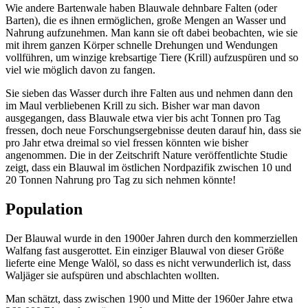
Wie andere Bartenwale haben Blauwale dehnbare Falten (oder
Barten), die es ihnen ermöglichen, große Mengen an Wasser und
Nahrung aufzunehmen. Man kann sie oft dabei beobachten, wie sie
mit ihrem ganzen Körper schnelle Drehungen und Wendungen
vollführen, um winzige krebsartige Tiere (Krill) aufzuspüren und so
viel wie möglich davon zu fangen.
Sie sieben das Wasser durch ihre Falten aus und nehmen dann den
im Maul verbliebenen Krill zu sich. Bisher war man davon
ausgegangen, dass Blauwale etwa vier bis acht Tonnen pro Tag
fressen, doch neue Forschungsergebnisse deuten darauf hin, dass sie
pro Jahr etwa dreimal so viel fressen könnten wie bisher
angenommen. Die in der Zeitschrift Nature veröffentlichte Studie
zeigt, dass ein Blauwal im östlichen Nordpazifik zwischen 10 und
20 Tonnen Nahrung pro Tag zu sich nehmen könnte!
Population
Der Blauwal wurde in den 1900er Jahren durch den kommerziellen
Walfang fast ausgerottet. Ein einziger Blauwal von dieser Größe
lieferte eine Menge Walöl, so dass es nicht verwunderlich ist, dass
Waljäger sie aufspüren und abschlachten wollten.
Man schätzt, dass zwischen 1900 und Mitte der 1960er Jahre etwa