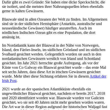
Dafür gibt es zwei Gründe: Sie haben eine dicke Speckschicht, die
sie isoliert, und die meisten ihrer Nahrungsquellen leben ebenfalls
gerne in kalten Gewässern.
Blauwale sind in allen Ozeanen der Welt zu finden. Im
Allgemeinen
sind sie in der südlichen Hemisphäre (Antarktis, australische und
neuseeländische Gewässer) häufiger anzutreffen. Auch im
nördlichen Indischen Ozean gibt es eine Population, die dort
ansässig ist.
Im Nordatlantik kann der Blauwal in der Nähe von Norwegen,
Island, den Färöer-Inseln, im südlichen Grönland und im südlichen
Svalbard gesichtet werden. Gelegentlich wurden sie auch in den
nordatlantischen Gewässern westlich von Irland und Schottland
gesichtet. Im Jahr 2021 herrschte große Aufregung, als vor der
Küste von Co Galway ein Blauwal gesichtet wurde – das erste Mal
seit sechs Jahren, dass diese Art in irischen Gewässern gesichtet
wurde. Mehr über diese Sichtung erfahren Sie in diesem
Artikel der
Irish Post
.
2021 wurde an der spanischen Atlantikküste ebenfalls ein
ungewöhnlicher Blauwal gesichtet, nachdem er bereits 2017, 2018
und 2020 identifiziert worden war. Blauwale wurden vor Galicien
gesichtet, wo sie seit 40 Jahren nicht mehr gesehen worden waren.
Die Art war in dieser Region aufgrund der historischen Waljagd fast