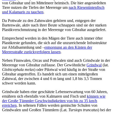
von Gibraltar und im Mittelmeer heimisch. Die hier angesiedelten
Tiere nutzen die Tiefen der Meerenge um
nach Riesentintenfisch
und Kalamaris zu tauchen
.
Da Pottwale zu den Zahnwalen gehören und, entgegen der
Bartenwale, aktiv nach ihrer Beute schnappen sind sie der starken
Plastikverschmutzung in der Meerenge von Gibraltar ausgeliefert.
Entsprechend werden in den Mägen der Tiere auch immer öfter
Plastikreste gefunden, die sich auf die unzureichende Infrastruktur
zur Abfallsammlung und –
entsorgung an den Küsten der
Meeresstraße zurückverfolgen lassen
.
Neben Finnwalen, Orcas und Pottwalen sind auch Grindwale in der
Meerenge von Gibraltar zuHause. Der Gewöhnliche
Grindwal
(lat.
Globicephala melas
) oder Pilotwal wird häufig in der Straße von
Gibraltar angetroffen. Es handelt sich um einen mittelgroßen
Zahnwal, der zwischen 4 und 6 m lang und 1,8 bis 3,5 Tonnen
schwer werden kann.
Grindwale haben eine geschätzte Lebenserwartung von 60 Jahren,
ernähren sich ebenfalls von Kalmaren und Fisch und
können wie
der Große Tümmler Geschwindigkeiten von bis zu 35 km/h
erreichen
. In seltenen Fällen werden gemischte Schulen von
Grindwalen und Großen Tümmlern (Lat.
Tursiops truncatus
) bei der