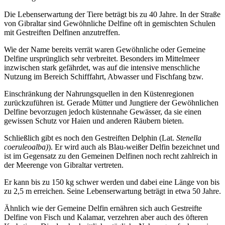
Die Lebenserwartung der Tiere beträgt bis zu 40 Jahre. In der Straße
von Gibraltar sind Gewöhnliche Delfine oft in gemischten Schulen
mit Gestreiften Delfinen anzutreffen.
Wie der Name bereits verrät waren Gewöhnliche oder Gemeine
Delfine ursprünglich sehr verbreitet. Besonders im Mittelmeer
inzwischen stark gefährdet, was auf die intensive menschliche
Nutzung im Bereich Schifffahrt, Abwasser und Fischfang bzw.
Einschränkung der Nahrungsquellen in den Küstenregionen
zurückzuführen ist. Gerade Mütter und Jungtiere der Gewöhnlichen
Delfine bevorzugen jedoch küstennahe Gewässer, da sie einen
gewissen Schutz vor Haien und anderen Räubern bieten.
Schließlich gibt es noch den Gestreiften Delphin (Lat.
Stenella
coeruleoalba)
). Er wird auch als Blau-weißer Delfin bezeichnet und
ist im Gegensatz zu den Gemeinen Delfinen noch recht zahlreich in
der Meerenge von Gibraltar vertreten.
Er kann bis zu 150 kg schwer werden und dabei eine Länge von bis
zu 2,5 m erreichen. Seine Lebenserwartung beträgt in etwa 50 Jahre.
Ähnlich wie der Gemeine Delfin ernähren sich auch Gestreifte
Delfine von Fisch und Kalamar, verzehren aber auch des öfteren