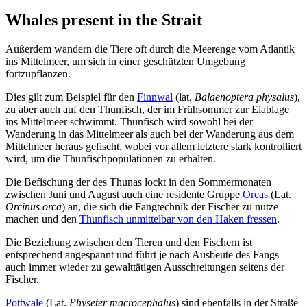
Whales present in the Strait
Außerdem wandern die Tiere oft durch die Meerenge vom Atlantik
ins Mittelmeer, um sich in einer geschützten Umgebung
fortzupflanzen.
Dies gilt zum Beispiel für den
Finnwal
(lat.
Balaenoptera physalus
),
zu aber auch auf den Thunfisch, der im Frühsommer zur Eiablage
ins Mittelmeer schwimmt. Thunfisch wird sowohl bei der
Wanderung in das Mittelmeer als auch bei der Wanderung aus dem
Mittelmeer heraus gefischt, wobei vor allem letztere stark kontrolliert
wird, um die Thunfischpopulationen zu erhalten.
Die Befischung der des Thunas lockt in den Sommermonaten
zwischen Juni und August auch eine residente Gruppe
Orcas
(Lat.
Orcinus orca
) an, die sich die Fangtechnik der Fischer zu nutze
machen und den
Thunfisch unmittelbar von den Haken fressen
.
Die Beziehung zwischen den Tieren und den Fischern ist
entsprechend angespannt und führt je nach Ausbeute des Fangs
auch immer wieder zu gewalttätigen Ausschreitungen seitens der
Fischer.
Pottwale
(Lat.
Physeter macrocephalus
) sind ebenfalls in der Straße