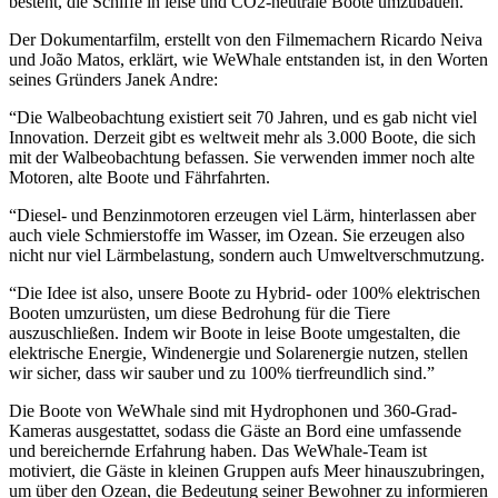
besteht, die Schiffe in leise und CO2-neutrale Boote umzubauen.
Der Dokumentarfilm, erstellt von den Filmemachern Ricardo Neiva
und João Matos, erklärt, wie WeWhale entstanden ist, in den Worten
seines Gründers Janek Andre:
“Die Walbeobachtung existiert seit 70 Jahren, und es gab nicht viel
Innovation. Derzeit gibt es weltweit mehr als 3.000 Boote, die sich
mit der Walbeobachtung befassen. Sie verwenden immer noch alte
Motoren, alte Boote und Fährfahrten.
“Diesel- und Benzinmotoren erzeugen viel Lärm, hinterlassen aber
auch viele Schmierstoffe im Wasser, im Ozean. Sie erzeugen also
nicht nur viel Lärmbelastung, sondern auch Umweltverschmutzung.
“Die Idee ist also, unsere Boote zu Hybrid- oder 100% elektrischen
Booten umzurüsten, um diese Bedrohung für die Tiere
auszuschließen. Indem wir Boote in leise Boote umgestalten, die
elektrische Energie, Windenergie und Solarenergie nutzen, stellen
wir sicher, dass wir sauber und zu 100% tierfreundlich sind.”
Die Boote von WeWhale sind mit Hydrophonen und 360-Grad-
Kameras ausgestattet, sodass die Gäste an Bord eine umfassende
und bereichernde Erfahrung haben. Das WeWhale-Team ist
motiviert, die Gäste in kleinen Gruppen aufs Meer hinauszubringen,
um über den Ozean, die Bedeutung seiner Bewohner zu informieren