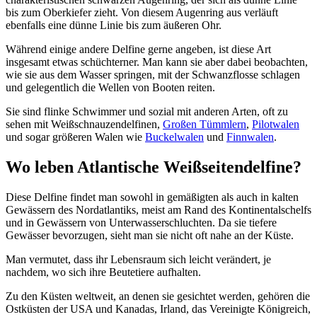
bis zum Oberkiefer zieht. Von diesem Augenring aus verläuft
ebenfalls eine dünne Linie bis zum äußeren Ohr.
Während einige andere Delfine gerne angeben, ist diese Art
insgesamt etwas schüchterner. Man kann sie aber dabei beobachten,
wie sie aus dem Wasser springen, mit der Schwanzflosse schlagen
und gelegentlich die Wellen von Booten reiten.
Sie sind flinke Schwimmer und sozial mit anderen Arten, oft zu
sehen mit Weißschnauzendelfinen,
Großen Tümmlern
,
Pilotwalen
und sogar größeren Walen wie
Buckelwalen
und
Finnwalen
.
Wo leben Atlantische Weißseitendelfine?
Diese Delfine findet man sowohl in gemäßigten als auch in kalten
Gewässern des Nordatlantiks, meist am Rand des Kontinentalschelfs
und in Gewässern von Unterwasserschluchten. Da sie tiefere
Gewässer bevorzugen, sieht man sie nicht oft nahe an der Küste.
Man vermutet, dass ihr Lebensraum sich leicht verändert, je
nachdem, wo sich ihre Beutetiere aufhalten.
Zu den Küsten weltweit, an denen sie gesichtet werden, gehören die
Ostküsten der USA und Kanadas, Irland, das Vereinigte Königreich,