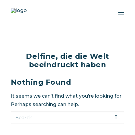
Über uns
Delfine, die die Welt
Erlebnisse
beeindruckt haben
Wiki-Whale
Shop
Nothing Found
Association
It seems we can’t find what you’re looking for.
Conservation Programme
Perhaps searching can help.
Deutsch
Login / Register