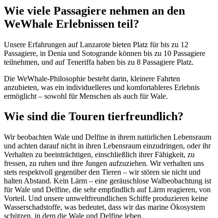
Wie viele Passagiere nehmen an den
WeWhale Erlebnissen teil?
Unsere Erfahrungen auf Lanzarote bieten Platz für bis zu 12
Passagiere,
in
Denia und Sotogrande
können bis zu 10 Passagiere
teilnehmen,
und auf Teneriffa haben bis zu 8 Passagiere Platz.
Die WeWhale-Philosophie besteht darin, kleinere Fahrten
anzubieten, was ein individuelleres und komfortableres Erlebnis
ermöglicht – sowohl für Menschen als auch für Wale.
Wie sind die Touren tierfreundlich?
Wir beobachten Wale und Delfine in ihrem natürlichen Lebensraum
und achten darauf nicht in ihren Lebensraum einzudringen, oder ihr
Verhalten zu beeinträchtigen, einschließlich ihrer Fähigkeit, zu
fressen, zu ruhen und ihre Jungen aufzuziehen. Wir verhalten uns
stets respektvoll gegenüber den Tieren – wir stören sie nicht und
halten Abstand. Kein Lärm – eine geräuschlose Walbeobachtung ist
für Wale und Delfine, die sehr empfindlich auf Lärm reagieren, von
Vorteil. Und unsere umweltfreundlichen Schiffe produzieren keine
Wasserschadstoffe, was bedeutet, dass wir das marine Ökosystem
schützen, in dem die Wale und Delfine leben.