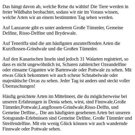
Das hängt davon ab, welche Reise du wählst! Die Tiere werden in
freier Wildbahn beobachtet, sodass wir nie im Voraus wissen,
welche Arten wir an einem bestimmten Tag sehen werden.
Auf Lanzarote gibt es unter anderem Große Tümmler, Gemeine
Delfine, Risso-Delfine und Brydewale.
Auf Teneriffa sind die am häufigsten anzutreffenden Arten die
Kurzflossen-Grindwale und die Großen Tümmler.
Auf den Kanarischen Inseln sind jedoch 31 Walarten registriert, so
dass es nicht ungewöhnlich ist, Scharen zahlreicher Ozeandelfine
oder einsame Giganten wie Bartenwale oder Pottwale zu sehen.
Mit
etwas Glück bekommen wir auch scheue Schnabelwale oder
majestätische Orcas zu sehen. Jeder Tag ist anders und steckt voller
Überraschungen!
Häufig gesichtete Arten im
Mittelmeer
, die du möglicher
weise bei
unseren Erfahrungen in
Denia
sehen
,
wirst, sind Finnwale
,
Große
Tümmler
,
Pottwale
,
Langflossen-Grindwale
,
Risso-Delfin
,
und
Gemeine Delfine.
,
.
Die am häufigsten gesehenen Arten bei unseren
Sotogrande-Erlebnissen sind Gemeine Delfine, Große Tümmler und
Streifendelfine. Mit ein wenig Glück können wir auch wandernde
Finnwale oder Pottwale sehen.