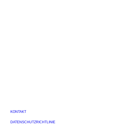
Der WeWhale Pod Folge 7 -
My Wishlist
Nadea Nabilla
Cart
Unser Gast in dieser Folge von The
WeWhale Pod ist Nadea Nabilla,
Mitbegründerin von Azura…
by Lisa Jewell
KONTAKT
DATENSCHUTZRICHTLINIE