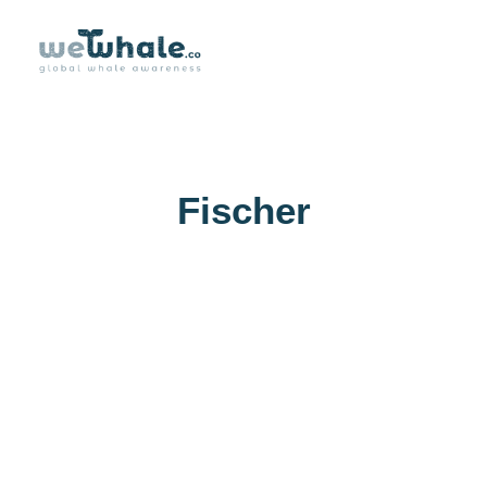
Über uns
Fischer
Erlebnisse
Wiki-Whale
Shop
Association
Conservation Programme
Deutsch
Login / Register