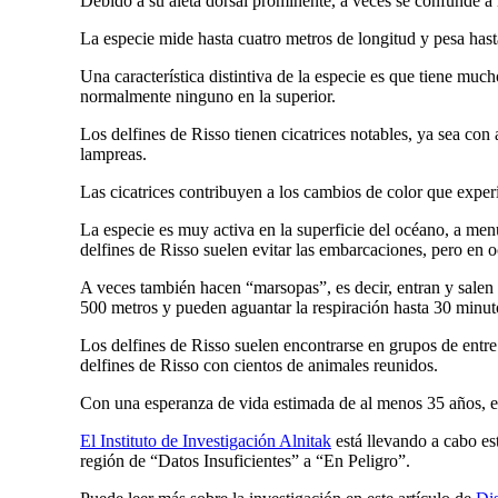
Debido a su aleta dorsal prominente, a veces se confunde a 
La especie mide hasta cuatro metros de longitud y pesa has
Una característica distintiva de la especie es que tiene muc
normalmente ninguno en la superior.
Los delfines de Risso tienen cicatrices notables, ya sea con 
lampreas.
Las cicatrices contribuyen a los cambios de color que exper
La especie es muy activa en la superficie del océano, a menu
delfines de Risso suelen evitar las embarcaciones, pero en
A veces también hacen “marsopas”, es decir, entran y salen
500 metros y pueden aguantar la respiración hasta 30 minut
Los delfines de Risso suelen encontrarse en grupos de ent
delfines de Risso con cientos de animales reunidos.
Con una esperanza de vida estimada de al menos 35 años, e
El Instituto de Investigación Alnitak
está llevando a cabo est
región de “Datos Insuficientes” a “En Peligro”.