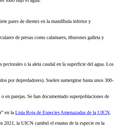
re todo bajo el agua.
iete pares de dientes en la mandíbula inferior y
irculares de presas como calamares, tiburones galleta y
 pectorales o la aleta caudal en la superficie del agua. Los
uidos por depredadores). Suelen sumergirse hasta unos 300-
e o en parejas. Se han documentado superpoblaciones de
r” en la
Lista Roja de Especies Amenazadas de la UICN
.
 En 2021, la UICN cambió el estatus de la especie en la