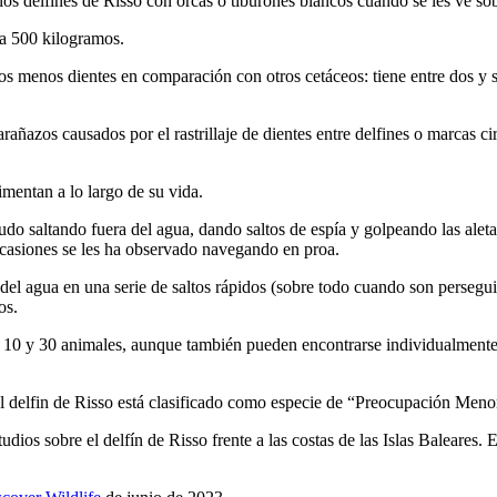
los delfines de Risso con orcas o tiburones blancos cuando se les ve sob
ta 500 kilogramos.
hos menos dientes en comparación con otros cetáceos: tiene entre dos y s
arañazos causados por el rastrillaje de dientes entre delfines o marcas c
imentan a lo largo de su vida.
do saltando fuera del agua, dando saltos de espía y golpeando las aletas
 ocasiones se les ha observado navegando en proa.
 del agua en una serie de saltos rápidos (sobre todo cuando son perseg
os.
re 10 y 30 animales, aunque también pueden encontrarse individualment
l delfin de Risso está clasificado como especie de “Preocupación Meno
udios sobre el delfín de Risso frente a las costas de las Islas Baleares.