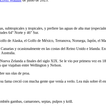
cover Wildlife
de junio de 2023.
 subtropicales y tropicales, y prefiere las aguas de alta mar (especial
itudes 64
° Norte y 46° Sur.
Golfo de Alaska, el Golfo de México, Terranova, Noruega, Japón, el Ma
 Canarias y ocasionalmente en las costas del Reino Unido e Irlanda. En 
 Australia.
 Nueva Zelanda a finales del
siglo
XIX. Se le vio por primera vez en 188
s que viajaban entre Wellington y Nelson.
re sus olas de proa.
 su fama creció con mucha gente que venía a verlo. Lea más sobre él en
ambién gambas, camarones, sepias, pulpos y krill.