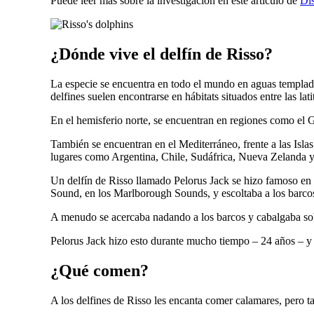
Puede leer más sobre la investigación en este artículo de
Dis
¿Dónde vive el delfín de Risso?
La especie se encuentra en todo el mundo en aguas templadas,
delfines suelen encontrarse en hábitats situados entre las lat
En el hemisferio norte, se encuentran en regiones como el 
También se encuentran en el Mediterráneo, frente a las Islas
lugares como Argentina, Chile, Sudáfrica, Nueva Zelanda y
Un delfín de Risso llamado Pelorus Jack se hizo famoso en
Sound, en los Marlborough Sounds, y escoltaba a los barco
A menudo se acercaba nadando a los barcos y cabalgaba sob
Pelorus Jack hizo esto durante mucho tiempo – 24 años – y
¿Qué comen?
A los delfines de Risso les encanta comer calamares, pero t