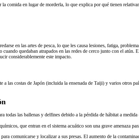
r la comida en lugar de morderla, lo que explica por qué tienen relativ
edarse en las artes de pesca, lo que les causa lesiones, fatiga, problem
o cuando quedaban atrapados en las redes de cerco junto con el atún. E
ucir
considerablemente
este
impacto.
te a las costas de Japón (incluida
la ensenada de
Taiji) y varios otros p
ó
n
 todas las ballenas y delfines debido a la pérdida de hábitat a medida 
 químicos, que entran en el sistema acuático son una grave amenaza para
do para comunicarse y localizar a sus presas. El aumento de la contamin