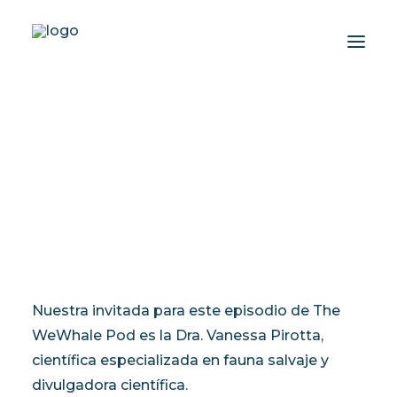
The WeWhale Pod Episodio
10 - Dra. Vanessa Pirotta
Acerca de nosotros
Experiencias
AGOSTO 15, 2023
|
IN
THE WEWHALE POD
|
BY
LISA JEWELL
Wiki-Whale
Shop
Asociación
Programas de Conservación
Nuestra invitada para este episodio de The
Español
WeWhale Pod es la Dra. Vanessa Pirotta,
científica especializada en fauna salvaje y
divulgadora científica.
Login / Register