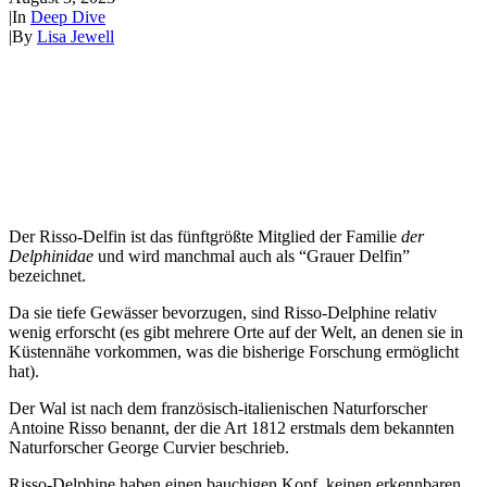
|
In
Deep Dive
|
By
Lisa Jewell
Der Risso-Delfin ist das fünftgrößte Mitglied der Familie
der
Delphinidae
und wird manchmal auch als “Grauer Delfin”
bezeichnet.
Da sie tiefe Gewässer bevorzugen, sind Risso-Delphine relativ
wenig erforscht (es gibt mehrere Orte auf der Welt, an denen sie in
Küstennähe vorkommen, was die bisherige Forschung ermöglicht
hat).
Der Wal ist nach dem französisch-italienischen Naturforscher
Antoine Risso benannt, der die Art 1812 erstmals dem bekannten
Naturforscher George Curvier beschrieb.
Risso-Delphine haben einen bauchigen Kopf, keinen erkennbaren