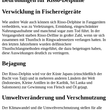
Verwicklung in Fischereigerät
e
Wie andere Wale auch können sich Risso-Delphine in Fanggeräten
verheddern, was zu Verletzungen, Ermüdung, eingeschränkter
Nahrungsaufnahme und manchmal sogar zum Tod führt. In der
Vergangenheit starben Risso-Delfine in großer Zahl, wenn sie sich
zusammen mit Thunfisch in Ringwadennetzen verfangen hatten. In
den letzten Jahrzehnten
wurden delfinsichere
Thunfischfangmethoden
e
ing
eführt
,
die
dazu beigetragen haben,
diese
Auswirkungen deutlich zu verringern.
Bejagung
Der Risso-Delphin wird vor der Küste Japans (einschließlich
der
Bucht von
Taiji) und in mehreren anderen Ländern der Welt
(Indonesien, Kleine Antillen in der Karibik, Sri Lanka und
Salomonen) zur Gewinnung von Fleisch und Öl gejagt.
Umweltveränderung und Verschmutzun
g
Der Klimawandel und die Umweltverschmutzung stellen für alle