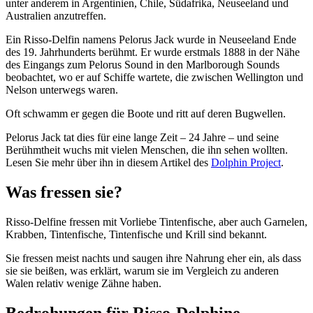
unter anderem in Argentinien, Chile, Südafrika, Neuseeland und
Australien anzutreffen.
Ein Risso-Delfin namens Pelorus Jack wurde in Neuseeland Ende
des 19.
Jahrhunderts
berühmt. Er wurde erstmals 1888 in der Nähe
des Eingangs zum Pelorus Sound in den Marlborough Sounds
beobachtet, wo er auf Schiffe wartete, die zwischen Wellington und
Nelson unterwegs waren.
Oft schwamm er gegen die Boote und ritt auf deren Bugwellen.
Pelorus Jack tat dies für eine lange Zeit – 24 Jahre – und seine
Berühmtheit wuchs mit vielen Menschen, die ihn sehen wollten.
Lesen Sie mehr über ihn in diesem Artikel des
Dolphin Project
.
Was fressen sie?
Risso-Delfine fressen mit Vorliebe Tintenfische, aber auch Garnelen,
Krabben, Tintenfische, Tintenfische und Krill sind bekannt.
Sie fressen meist nachts und saugen ihre Nahrung eher ein, als dass
sie sie beißen, was erklärt, warum sie im Vergleich zu anderen
Walen relativ wenige Zähne haben.
Bedrohungen für Risso-Delphine