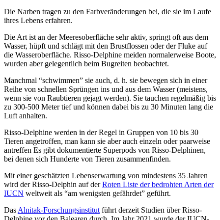
Die Narben tragen zu den Farbveränderungen bei, die sie im Laufe
ihres Lebens erfahren.
Die Art ist an der Meeresoberfläche sehr aktiv, springt oft aus dem
Wasser, hüpft und schlägt mit den Brustflossen oder der Fluke auf
die Wasseroberfläche. Risso-Delphine meiden normalerweise Boote,
wurden aber gelegentlich beim Bugreiten beobachtet.
Manchmal “schwimmen” sie auch, d. h. sie bewegen sich in einer
Reihe von schnellen Sprüngen ins und aus dem Wasser (meistens,
wenn sie von Raubtieren gejagt werden). Sie tauchen regelmäßig bis
zu 300-500 Meter tief und können dabei bis zu 30 Minuten lang die
Luft anhalten.
Risso-Delphine werden in der Regel in Gruppen von 10 bis 30
Tieren angetroffen, man kann sie aber auch einzeln oder paarweise
antreffen Es gibt dokumentierte Superpods von Risso-Delphinen,
bei denen sich Hunderte von Tieren zusammenfinden.
Mit einer geschätzten Lebenserwartung von mindestens 35 Jahren
wird der Risso-Delphin auf der
Roten Liste der bedrohten Arten der
IUCN
weltweit als “am wenigsten gefährdet” geführt.
Das
Alnitak-Forschungsinstitut
führt derzeit Studien über Risso-
Delphine vor den Balearen durch. Im Jahr 2021 wurde der IUCN-