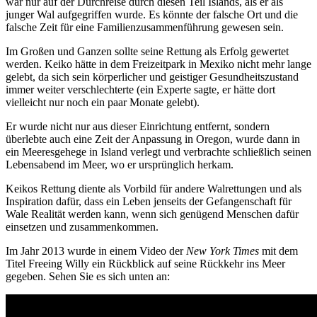
war nur auf der Durchreise durch diesen Teil Islands, als er als
junger Wal aufgegriffen wurde. Es könnte der falsche Ort und die
falsche Zeit für eine Familienzusammenführung gewesen sein.
Im Großen und Ganzen sollte seine Rettung als Erfolg gewertet
werden. Keiko hätte in dem Freizeitpark in Mexiko nicht mehr lange
gelebt, da sich sein körperlicher und geistiger Gesundheitszustand
immer weiter verschlechterte (ein Experte sagte, er hätte dort
vielleicht nur noch ein paar Monate gelebt).
Er wurde nicht nur aus dieser Einrichtung entfernt, sondern
überlebte auch eine Zeit der Anpassung in Oregon, wurde dann in
ein Meeresgehege in Island verlegt und verbrachte schließlich seinen
Lebensabend im Meer, wo er ursprünglich herkam.
Keikos Rettung diente als Vorbild für andere Walrettungen und als
Inspiration dafür, dass ein Leben jenseits der Gefangenschaft für
Wale Realität werden kann, wenn sich genügend Menschen dafür
einsetzen und zusammenkommen.
Im Jahr 2013 wurde in einem Video der
New York Times
mit dem
Titel Freeing Willy ein Rückblick auf seine Rückkehr ins Meer
gegeben. Sehen Sie es sich unten an: