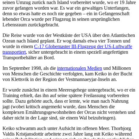
seinen Umzug zurück nach Island vorbereitet wurde, wo er 19 Jahre
zuvor gefangen worden war. Es war ein gewaltiges Unterfangen,
denn so etwas hatte es noch nie gegeben – ein in Gefangenschaft
lebender Orca wurde per Flugzeug in seinen ursprünglichen
Lebensraum zurückgebracht.
Die Reise wurde von der Westküste der USA über den Atlantischen
Ozean nach Island geplant. Er wog damals etwa vier Tonnen und
wurde in einem
C-17 Globemaster III-Flugzeug der US-Luftwaffe
transportiert
, sicher untergebracht in einem speziell angefertigten
Transportbehälter an Bord.
Im September 1998, als die
internationalen Medien
und Millionen
von Menschen die Geschichte verfolgten, kam Keiko in der Bucht
von Klettsvik in der Region der Vestmannaeyjar-Inseln an.
Er wurde zunächst in einem Meeresgehege untergebracht, wo er ein
Training erhielt, das ihn auf seine spätere Freilassung vorbereiten
sollte. Dazu gehörte auch, dass er lernte, wie man nach Nahrung
jagt (wobei kritisch angemerkt wurde, dass Menschen die
komplexen Ernährungsgewohnheiten der Orcas nicht verstehen und
daher nicht in der Lage sind, sie einem Wal beizubringen).
Keiko schwamm auch unter Aufsicht im offenen Meer. Thorbjorg
Valdis Kristjansdottir arbeitete zwei Jahre lang mit Keiko während