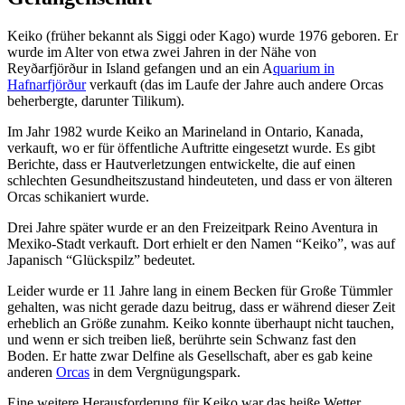
Keiko (früher bekannt als Siggi oder Kago) wurde 1976 geboren. Er
wurde im Alter von etwa zwei Jahren in der Nähe von
Reyðarfjörður in Island gefangen und an ein A
quarium in
Hafnarfjörður
verkauft (das im Laufe der Jahre auch andere Orcas
beherbergte, darunter Tilikum).
Im Jahr 1982 wurde Keiko an Marineland in Ontario, Kanada,
verkauft, wo er für öffentliche Auftritte eingesetzt wurde. Es gibt
Berichte, dass er Hautverletzungen entwickelte, die auf einen
schlechten Gesundheitszustand hindeuteten, und dass er von älteren
Orcas schikaniert wurde.
Drei Jahre später wurde er an den Freizeitpark Reino Aventura in
Mexiko-Stadt verkauft. Dort erhielt er den Namen “Keiko”, was auf
Japanisch “Glückspilz” bedeutet.
Leider wurde er 11 Jahre lang in einem Becken für Große Tümmler
gehalten, was nicht gerade dazu beitrug, dass er während dieser Zeit
erheblich an Größe zunahm. Keiko konnte überhaupt nicht tauchen,
und wenn er sich treiben ließ, berührte sein Schwanz fast den
Boden. Er hatte zwar Delfine als Gesellschaft, aber es gab keine
anderen
Orcas
in dem Vergnügungspark.
Eine weitere Herausforderung für Keiko war das heiße Wetter.