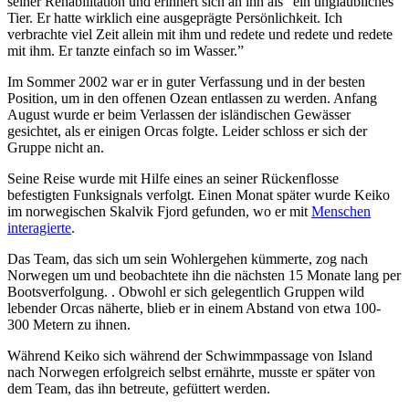
seiner Rehabilitation und erinnert sich an ihn als “ein unglaubliches
Tier. Er hatte wirklich eine ausgeprägte Persönlichkeit. Ich
verbrachte viel Zeit allein mit ihm und redete und redete und redete
mit ihm. Er tanzte einfach so im Wasser.”
Im Sommer 2002 war er in guter Verfassung und in der besten
Position, um in den offenen Ozean entlassen zu werden. Anfang
August wurde er beim Verlassen der isländischen Gewässer
gesichtet, als er einigen Orcas folgte. Leider schloss er sich der
Gruppe nicht an.
Seine Reise wurde mit Hilfe eines an seiner Rückenflosse
befestigten Funksignals verfolgt. Einen Monat später wurde Keiko
im norwegischen Skalvik Fjord gefunden, wo er mit
Menschen
interagierte
.
Das Team, das sich um sein Wohlergehen kümmerte, zog nach
Norwegen um und beobachtete ihn die nächsten 15 Monate lang per
Bootsverfolgung. . Obwohl er sich gelegentlich Gruppen wild
lebender Orcas näherte, blieb er in einem Abstand von etwa 100-
300 Metern zu ihnen.
Während Keiko sich während der Schwimmpassage von Island
nach Norwegen erfolgreich selbst ernährte, musste er später von
dem Team, das ihn betreute, gefüttert werden.