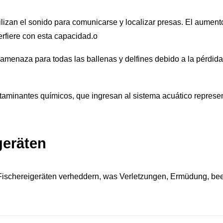
utilizan el sonido para comunicarse y localizar presas. El aume
rfiere con esta capacidad.
o
 amenaza para todas las ballenas y delfines debido a la pérdid
ontaminantes químicos, que ingresan al sistema acuático represe
geräten
Fischereigeräten verheddern, was Verletzungen, Ermüdung, be