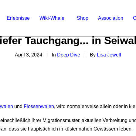
Erlebnisse
Wiki-Whale
Shop
Association
C
iefer Tauchgang... in Seiwa
April 3, 2024
|
In
Deep Dive
|
By
Lisa Jewell
uwalen
und
Flossenwalen
, wird normalerweise allein oder in k
einschließlich ihrer Migrationsmuster, aktuellen Verbreitung und
daran, dass sie hauptsächlich in küstennahen Gewässern leben.