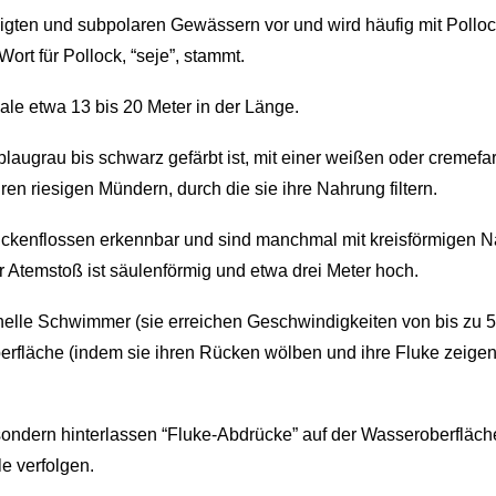
ßigten und subpolaren Gewässern vor und wird häufig mit Poll
rt für Pollock, “seje”, stammt.
e etwa 13 bis 20 Meter in der Länge.
blaugrau bis schwarz gefärbt ist, mit einer weißen oder cremef
hren riesigen Mündern, durch die sie ihre Nahrung filtern.
ckenflossen erkennbar und sind manchmal mit kreisförmigen Na
 Atemstoß ist säulenförmig und etwa drei Meter hoch.
elle Schwimmer (sie erreichen Geschwindigkeiten von bis zu 50
erfläche (indem sie ihren Rücken wölben und ihre Fluke zeigen,
sondern hinterlassen “Fluke-Abdrücke” auf der Wasseroberfläc
e verfolgen.