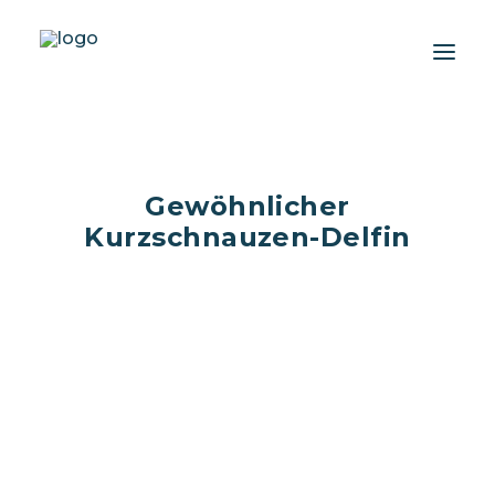
Über uns
Gewöhnlicher
Erlebnisse
Kurzschnauzen-Delfin
Wiki-Whale
Shop
Association
Conservation Programme
Deutsch
Login / Register