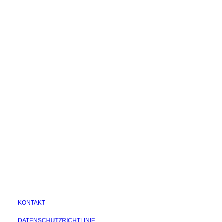
My Wishlist
Tief eintauchen...in Blauwale
Cart
Der Blauwal (Balaenoptera musculus)
beherrscht die Ozeane. Er ist das größte
Tier, das je auf der…
by Lisa Jewell
KONTAKT
DATENSCHUTZRICHTLINIE