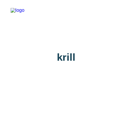
Über uns
krill
Erlebnisse
Wiki-Whale
Shop
Association
Conservation Programme
Deutsch
Login / Register