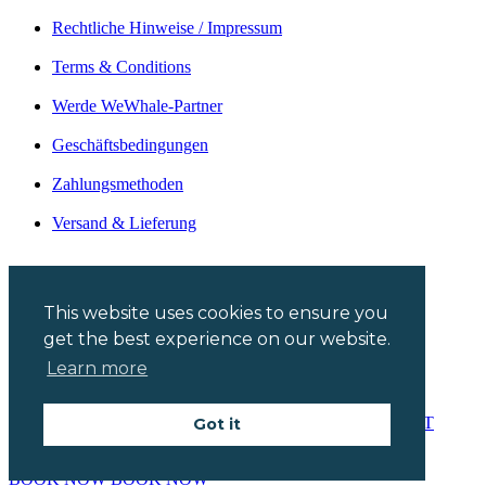
Rechtliche Hinweise / Impressum
Terms & Conditions
Werde WeWhale-Partner
Geschäftsbedingungen
Zahlungsmethoden
Versand & Lieferung
English
This website uses cookies to ensure you
get the best experience on our website.
Español
Learn more
© 2024 WeWhale. All rights reserved. Website design:
NEXT
Got it
Munich GmbH
BOOK NOW
BOOK NOW