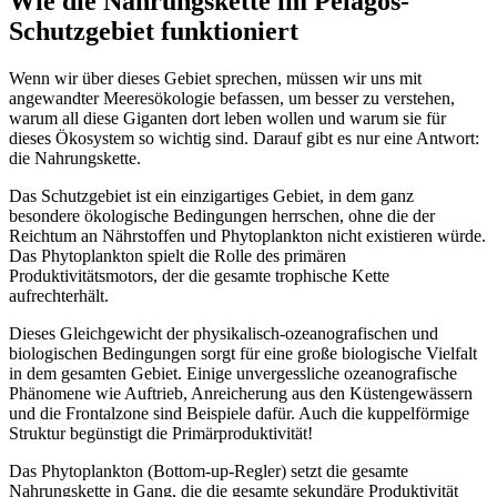
Wie
die
Nahrung
skette
i
m
Pelagos
-
Schutzgebiet
funktioniert
Wenn wir über dieses Gebiet sprechen, müssen wir uns mit
angewandter Meeresökologie befassen, um besser zu verstehen,
warum all diese Giganten dort leben wollen und warum sie für
dieses Ökosystem so wichtig sind. Darauf gibt es nur eine Antwort:
die Nahrungskette.
Das Schutzgebiet ist ein einzigartiges Gebiet, in dem ganz
besondere ökologische Bedingungen herrschen, ohne die der
Reichtum an Nährstoffen und Phytoplankton nicht existieren würde.
Das Phytoplankton spielt die Rolle des primären
Produktivitätsmotors, der die gesamte trophische Kette
aufrechterhält.
Dieses Gleichgewicht der physikalisch-ozeanografischen und
biologischen Bedingungen sorgt für eine große biologische Vielfalt
in dem gesamten Gebiet. Einige unvergessliche ozeanografische
Phänomene wie Auftrieb, Anreicherung aus den Küstengewässern
und die Frontalzone sind Beispiele dafür. Auch die kuppelförmige
Struktur begünstigt die Primärproduktivität!
Das Phytoplankton (Bottom-up-Regler) setzt die gesamte
Nahrungskette in Gang, die die gesamte sekundäre Produktivität