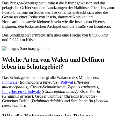
Das Pelagos-Schutzgebiet umfasst die Küstengewässer und das
pelagische Gebiet von den Landzungen der Halbinsel Giens bis zum
Fosso Chiarone im Süden der Toskana.
Es erstreckt sich über die
Gewässer einer Reihe von Inseln, darunter Korsika und
Nordsardinien sowie kleinere Inseln wie die Inseln von Hyères,
Ligurien, den toskanischen Archipel und die Straße von Bonifacio.
Das Schutzgebiet erstreckt sich über eine Fläche von 87.500 km²
und 2.022 km Küste.
Welche
Arten
von
Walen und Delfinen
leben
i
m
Schutzgebiet
?
Das Schutzgebiet beherbergt alle Walarten des Mittelmeers:
Finnwale
(
Balaenoptera physalus
),
Pottwal
(
Physeter
macrocephalus
), Cuvier-Schnabelwale (
Ziphius cavirostris
),
Langflossen-Grindwale
(
Globicephala melas
), Risso-Delfin
(
Grampus griseus
)
, Großer Tümmler (
Tursiops truncatus
),
Gemeiner Delfin (
Delphinus delphis
) und Streifendelfin (
Stenella
coeruleoalba
).