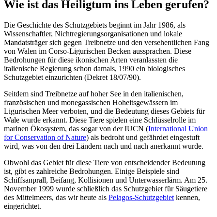
Wie
ist
das
Heiligtum
ins Leben
gerufen
?
Die Geschichte des Schutzgebiets beginnt im Jahr 1986, als
Wissenschaftler, Nichtregierungsorganisationen und lokale
Mandatsträger sich gegen Treibnetze und
den versehentlichen Fang
von Walen im Corso-Ligurischen Becken aussprachen. Diese
Bedrohungen für diese ikonischen Arten veranlassten die
italienische Regierung schon damals, 1990 ein biologisches
Schutzgebiet einzurichten (Dekret 18/07/90).
Seitdem sind Treibnetze auf hoher See in den italienischen,
französischen und monegassischen Hoheitsgewässern im
Ligurischen Meer verboten, und die Bedeutung dieses Gebiets für
Wale wurde erkannt. Diese Tiere spielen eine Schlüsselrolle im
marinen Ökosystem, das sogar von der IUCN (
International Union
for Conservation of Nature
) als bedroht und gefährdet eingestuft
wird, was von den drei Ländern nach und nach anerkannt wurde.
Obwohl das Gebiet für diese Tiere von entscheidender Bedeutung
ist, gibt es zahlreiche Bedrohungen. Einige Beispiele sind
Schiffsanprall, Beifang, Kollisionen und Unterwasserlärm. Am 25.
November 1999 wurde schließlich das Schutzgebiet für Säugetiere
des Mittelmeers, das wir heute als
Pelagos-Schutzgebiet
kennen,
eingerichtet.