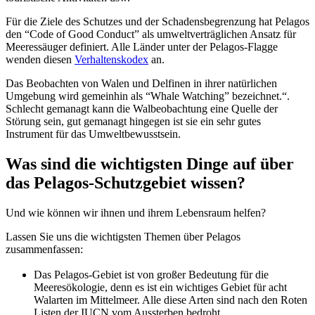
Für die Ziele des Schutzes und der Schadensbegrenzung hat Pelagos
den “Code of Good Conduct” als umweltverträglichen Ansatz für
Meeressäuger definiert. Alle Länder unter der Pelagos-Flagge
wenden diesen
Verhaltenskodex
an.
Das Beobachten von Walen und Delfinen in ihrer natürlichen
Umgebung wird gemeinhin als
“Whale Watching” bezeichnet.
“.
Schlecht gemanagt kann die Walbeobachtung eine Quelle der
Störung sein, gut gemanagt hingegen ist sie ein sehr gutes
Instrument für das Umweltbewusstsein.
Was
sind
die
wichtigsten
Dinge
auf
über
das
Pelagos
-Schutzgebiet
wissen
?
Und wie
können
wir
ihnen
und
ihrem
Lebensraum
helfen
?
Lassen Sie uns die wichtigsten Themen über Pelagos
zusammenfassen:
Das Pelagos-Gebiet ist von großer Bedeutung für die
Meeresökologie, denn es ist ein wichtiges Gebiet für acht
Walarten im Mittelmeer. Alle diese Arten sind nach den Roten
Listen der IUCN vom Aussterben bedroht.