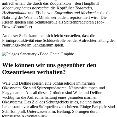
aufrechterhält, die durch das Zooplankton – den Hauptkrill
Meganyctiphanes norvegica
, die Kopffüßer
Todarodes,
Histioteuthidae
und Fische wie
Engraulius und Merluccius
die die
Nahrung der Wale im Mittelmeer bilden, repräsentiert wird. Die
Riesen spielen eine Schlüsselrolle als Spitzenprädatoren (Top-
Down-Controller).
An dieser Stelle kann man sich leicht vorstellen, dass die
Primärproduktivität eine Schlüsselrolle bei der Aufrechterhaltung der
Nahrungskette im Sanktuarium spielt.
Wie
können
wir
uns
gegenüber
den
Ozeanriesen
verhalten
?
Wale und Delfine spielen eine Schlüsselrolle im marinen
Ökosystem. Sie sind Spitzenprädatoren, Nährstoffpumpen und
Flaggenarten. Aus all diesen Gründen sind Wale und Delfine
wichtig für die Aufrechterhaltung eines gesunden marinen
Ökosystems. Das Ziel des Schutzgebiets ist es, sie und ihren
Lebensraum vor allen Störquellen zu schützen. Einige Beispiele sind
Schiffsanprall, Unterwasserlärm, Beifang, Störungen durch
touristische Aktivitäten usw.