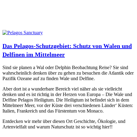
Das Pelagos-Schutzgebiet: Schutz von Walen und
Delfinen im Mittelmeer
Sind
sie
planen
a
Wal
oder
Delphin
Beobachtung
Reise
?
Sie
sind
wahrscheinlich
denken
über
zu gehen
zu besuchen
die
Atlantik
oder
Pazifik
Ozeane
auf
zu finden
Wale
und
Delfine
.
Aber
dort
ist
a
wunderbare
Bereich
viel
näher
als
sie
vielleicht
denken
und
es ist
richtig
in
der
Herzen
von
Europa –
Die
Wale und
Delfine
Pelagos
Heiligtum
.
Die
Heiligtum
ist
befindet sich
in
dem
Mittelmeer
Meer, vor der Küste
drei
verschiedenen
Länder
‘
Küsten
:
Italien
, Frankreich und
das
Fürstentum
von
Monaco
.
Entdecken
wir
mehr
über
diesen
Ort
Geschichte
,
Ökologie
, und
Artenvielfalt
und
warum
Naturschutz
ist
so wichtig
hier!
!